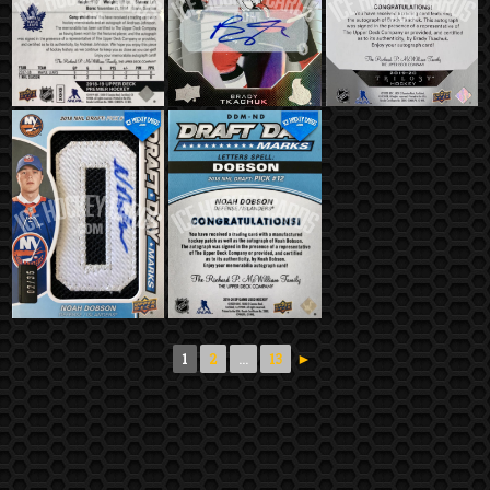
1
2
...
13
►